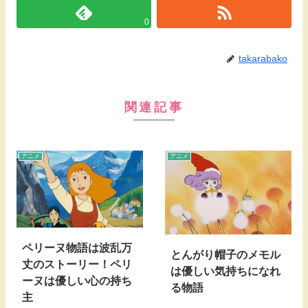
0
takarabako
関連記事
アニメ
アニメ
ペリーヌ物語は波乱万
とんがり帽子のメモル
丈のストーリー！ペリ
は優しい気持ちになれ
ーヌは優しい心の持ち
る物語
主