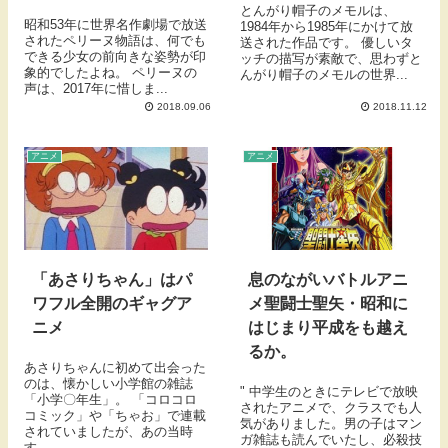
とんがり帽子のメモルは、
昭和53年に世界名作劇場で放送
1984年から1985年にかけて放
されたペリーヌ物語は、何でも
送された作品です。 優しいタ
できる少女の前向きな姿勢が印
ッチの描写が素敵で、思わずと
象的でしたよね。 ペリーヌの
んがり帽子のメモルの世界...
声は、2017年に惜しま...
2018.09.06
2018.11.12
アニメ
アニメ
「あさりちゃん」はパ
息のながいバトルアニ
ワフル全開のギャグア
メ聖闘士聖矢・昭和に
ニメ
はじまり平成をも越え
るか。
あさりちゃんに初めて出会った
のは、懐かしい小学館の雑誌
" 中学生のときにテレビで放映
「小学〇年生」。 「コロコロ
されたアニメで、クラスでも人
コミック」や「ちゃお」で連載
気がありました。男の子はマン
されていましたが、あの当時
ガ雑誌も読んでいたし、必殺技
す...