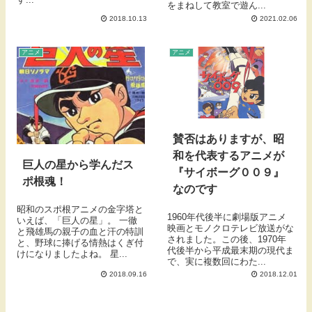
をまねして教室で遊ん...
2018.10.13
2021.02.06
アニメ
アニメ
賛否はありますが、昭
和を代表するアニメが
巨人の星から学んだス
『サイボーグ００９』
ポ根魂！
なのです
昭和のスポ根アニメの金字塔と
1960年代後半に劇場版アニメ
いえば、「巨人の星」。 一徹
映画とモノクロテレビ放送がな
と飛雄馬の親子の血と汗の特訓
されました。この後、1970年
と、野球に捧げる情熱はくぎ付
代後半から平成最末期の現代ま
けになりましたよね。 星...
で、実に複数回にわた...
2018.09.16
2018.12.01