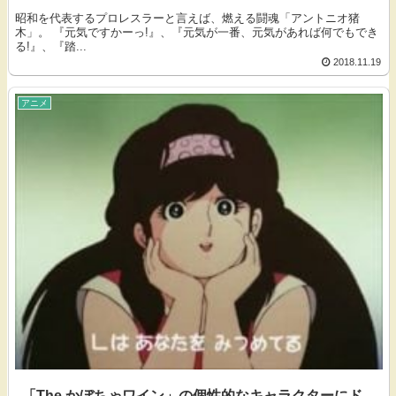
昭和を代表するプロレスラーと言えば、燃える闘魂「アントニオ猪
木」。 『元気ですかーっ!』、『元気が一番、元気があれば何でもでき
る!』、『踏...
2018.11.19
アニメ
「The かぼちゃワイン」の個性的なキャラクターにド