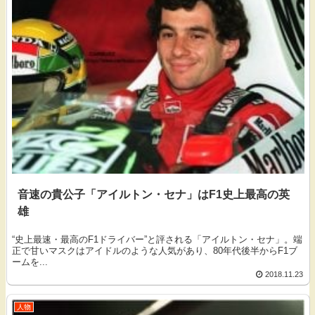
音速の貴公子「アイルトン・セナ」はF1史上最高の英
雄
“史上最速・最高のF1ドライバー”と評される「アイルトン・セナ」。端
正で甘いマスクはアイドルのような人気があり、80年代後半からF1ブ
ームを...
2018.11.23
人物