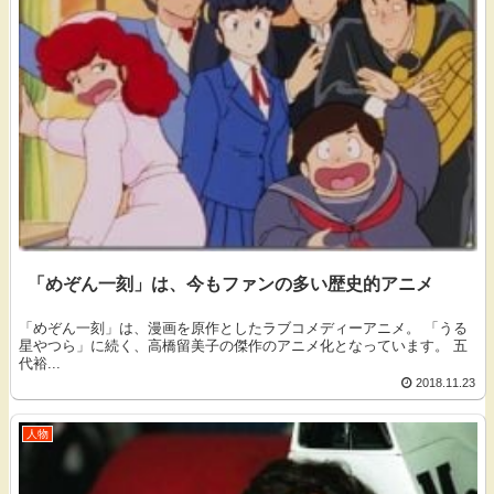
「めぞん一刻」は、今もファンの多い歴史的アニメ
「めぞん一刻」は、漫画を原作としたラブコメディーアニメ。 「うる
星やつら」に続く、高橋留美子の傑作のアニメ化となっています。 五
代裕...
2018.11.23
人物