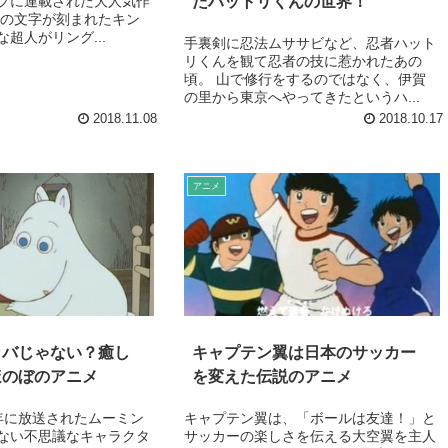
たハットリくんの世界！
プに連載された大人気作
」の文字が刻まれたキン
超人がリング...
手裏剣に忍法ムササビなど、忍者ハット
リくんを観て忍者の技に惹かれたあの
頃。 山で修行をするのではなく、伊賀
の里から東京へやってきたというハ...
2018.11.08
2018.10.17
アニメ
カバじゃない？癒し
キャプテン翼は日本のサッカー
ほのぼのアニメ
を変えた伝説のアニメ
72年に放送されたムーミン
キャプテン翼は、「ボールは友達！」と
ない不思議なキャラクタ
サッカーの楽しさを伝える大空翼を主人