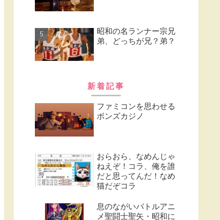
昭和の名ランナー宗兄
弟、どっちが兄？弟？
新着記事
ファミコンを思わせる
ボンズカジノ
おらおら、なめんじゃ
ねえぞ！コラ、俺を誰
だと思ってんだ！なめ
猫だぞコラ
息のながいバトルアニ
メ聖闘士聖矢・昭和に