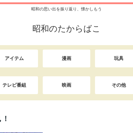
昭和の思い出を振り返り、懐かしもう
昭和のたからばこ
アイテム
漫画
玩具
テレビ番組
映画
その他
魂！