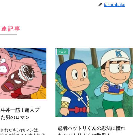
takarabako
関連記事
アニメ
は牛丼一筋！超人プ
えた男のロマン
忍者ハットリくんの忍法に憧れ
放送されたキン肉マンは、