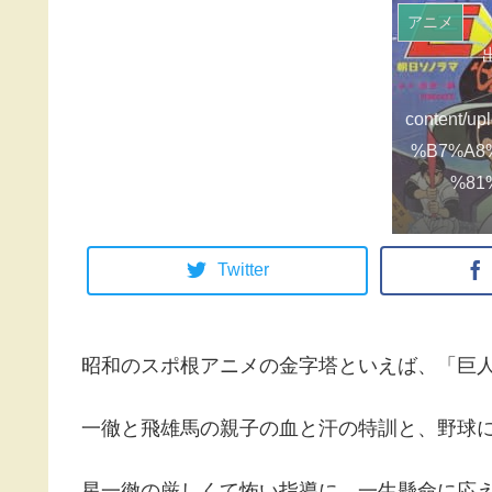
アニメ
出
content/up
%B7%A8
%81
Twitter
昭和のスポ根アニメの金字塔といえば、「巨
一徹と飛雄馬の親子の血と汗の特訓と、野球
星一徹の厳しくて怖い指導に、一生懸命に応