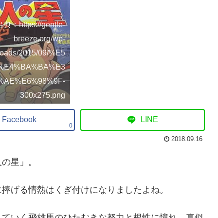
典：https://gentle-
breeze.org/wp-
loads/2015/09/%E5
%E4%BA%BA%E3
%AE%E6%98%9F-
300x275.png
Facebook
LINE
0
2018.09.16
人の星」。
に捧げる情熱はくぎ付けになりましたよね。
えていく飛雄馬のひたむきな努力と根性に憧れ、真似