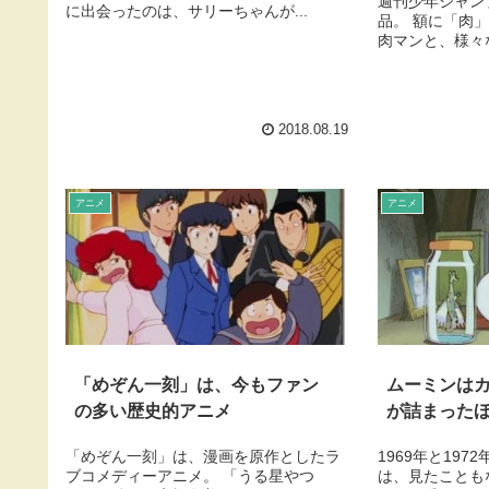
週刊少年ジャン
に出会ったのは、サリーちゃんが...
品。 額に「肉
肉マンと、様々な
2018.08.19
アニメ
アニメ
「めぞん一刻」は、今もファン
ムーミンは
の多い歴史的アニメ
が詰まった
「めぞん一刻」は、漫画を原作としたラ
1969年と19
ブコメディーアニメ。 「うる星やつ
は、見たことも