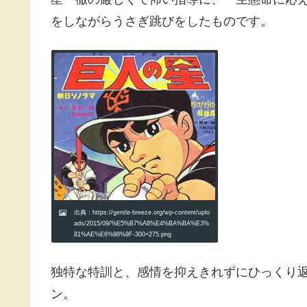
をしながらうさぎ跳びをしたものです。
出典：https://gentle-breeze.org/wp-content/uplo
ads/2015/09/%E5%B7%A8%E4%BA%BA%E3%
81%AE%E6%98%9F-300×275.png
独特な特訓と、感情を抑えきれずにひっくり
ン。