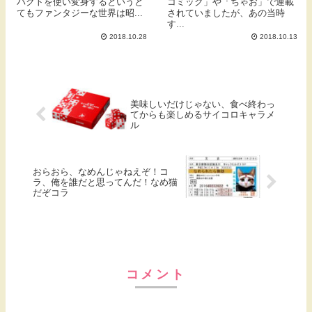
パクトを使い変身するというと
コミック」や「ちゃお」で連載
てもファンタジーな世界は昭...
されていましたが、あの当時
す...
2018.10.28
2018.10.13
美味しいだけじゃない、食べ終わっ
てからも楽しめるサイコロキャラメ
ル
おらおら、なめんじゃねえぞ！コ
ラ、俺を誰だと思ってんだ！なめ猫
だぞコラ
コメント