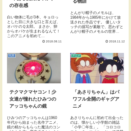
る物語
の存在感
とんがり帽子のメモルは、
白い物体に毛が3本、キョロっ
1984年から1985年にかけて放
とした目に大きな口と言えば、
送された作品です。 優しいタ
オバケのＱ太郎。 まさか、卵
ッチの描写が素敵で、思わずと
からオバケが生まれるなんて！
んがり帽子のメモルの世界...
このアニメを初めて...
2018.08.11
2018.11.12
玩具
アニメ
テクマクマヤコン！少
「あさりちゃん」はパ
女達が憧れたひみつの
ワフル全開のギャグア
アッコちゃんの鏡
ニメ
ひみつのアッコちゃんは1960
あさりちゃんに初めて出会った
年代から始まった名作アニメ、
のは、懐かしい小学館の雑誌
鏡の精からもらった魔法のコン
「小学〇年生」。 「コロコロ