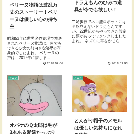
ドラえもんのひみつ道
ペリーヌ物語は波乱万
具が今でも欲しい！
丈のストーリー！ペリ
ーヌは優しい心の持ち
二足歩行でネコ型ロボットには
主
全然見えないドラえもんです
が、22世紀からやってきた設定
に夢があってワクワクしました
昭和53年に世界名作劇場で放送
よね。 ネズミに耳をかじら...
されたペリーヌ物語は、何でも
できる少女の前向きな姿勢が印
象的でしたよね。 ペリーヌの
声は、2017年に惜しま...
2018.09.06
2018.09.03
アニメ
アニメ
とんがり帽子のメモル
オバケのＱ太郎は毛が
は優しい気持ちになれ
3本ある愛嬌たっぷり