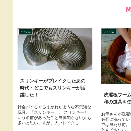
アイテム
アイテム
スリンキーがブレイクしたあの
時代・どこでもスリンキーが活
洗濯板ブー
躍した！
和の道具を
針金がぐるぐるまかれたような不思議な
玩具、「スリンキー」。 スリンキーと
お母さんが洗濯
いう名前があったこと自体知らない人も
必死に洗ってい
多いと思いますが、大ブレイクし...
では当たり前。
とんでもない、と