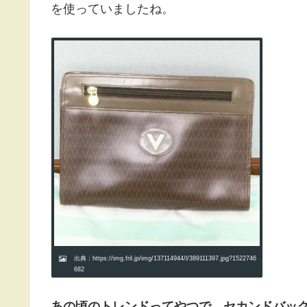
を使っていましたね。
出典：https://img.fril.jp/img/137114944/l/389111397.jpg?1522746
682
あの頃のトレンドってやつで、セカンドバッ