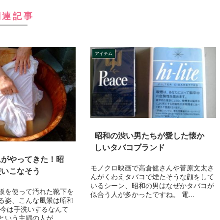
関連記事
アイテム
昭和の渋い男たちが愛した懐か
しいタバコブランド
ムがやってきた！昭
モノクロ映画で高倉健さんや菅原文太さ
使いこなそう
んがくわえタバコで煙たそうな顔をして
いるシーン、昭和の男はなぜかタバコが
板を使って汚れた靴下を
似合う人が多かったですね。 電...
る姿、こんな風景は昭和
 今は手洗いするなんて
いう主婦の人が...