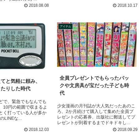
2018.08.08
2018.10.17
アイテム
全員プレゼントでもらったバッ
えてと気軽に頼み、
クや文房具が宝だった子ども時
ったりした時代
代
どで、緊急でもなんでも
少女漫画の月刊誌が大人気だったあのこ
、10円の範囲で収まるよ
ろ、2か月続けて購入して集めた全員プ
とく打っている人が多か
レゼントの応募券、出版社に郵送してプ
LINEな...
レゼントが到着するまでドキドキし...
2018.12.03
2018.09.29