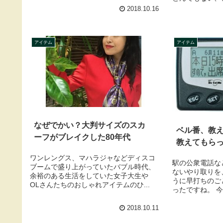
2018.10.16
アイテム
アイテム
なぜでかい？大判サイズのスカ
ベル番、教
ーフがブレイクした80年代
教えてもら
ワンレングス、マハラジャなどディスコ
駅の公衆電話な
ブームで盛り上がっていたバブル時代、
ないやり取りを
余裕のある生活をしていた女子大生や
うに早打ちのご
OLさんたちのおしゃれアイテムのひ...
ったですね。 今の
2018.10.11