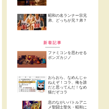
昭和の名ランナー宗兄
弟、どっちが兄？弟？
新着記事
ファミコンを思わせる
ボンズカジノ
おらおら、なめんじゃ
ねえぞ！コラ、俺を誰
だと思ってんだ！なめ
猫だぞコラ
息のながいバトルアニ
メ聖闘士聖矢・昭和に