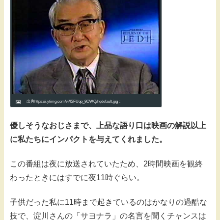
出典https://i.ytimg.com/vi/ISFUqo_8OWQ/hqdefault.jpg：
優しそうなおじさまで、
上品な語り口は映画の解説以上
に私たちにインパクトを与えてくれました。
この番組は夜に放送されていたため、2時間映画を観終
わったときにはすでに夜11時ぐらい。
子供だった私に11時まで起きているのはかなりの過酷な
技で、淀川さんの「サヨナラ」の名言を聞くチャンスは