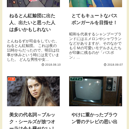
ねるとん紅鯨団に出た
とてもキュートなバス
人、出たいと思った人
ボンガールを目指せ！
は多いかもしれない
昭和を代表するシャンプーブラ
ンドにはエメロンやシャワラン
とんねるずが司会をしていた、
などがありますが、そのなかで
ねるとん紅鯨団。 これは夜の
もＣＭの可愛いモデルさんたち
11時からだったので、明日は仕
が印象に残るのが「バスボ
事が休みという時には見ていま
ン」...
した。 どんな男性や女...
2018.08.10
2018.09.07
人物
アイテム
美女の代名詞～ブルッ
やけに重かったブラウ
ク・シールズが放つオ
ン管のテレビの思い出
ーラは今も褪せない！