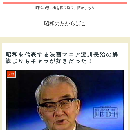
昭和の思い出を振り返り、懐かしもう
昭和のたからばこ
昭和を代表する映画マニア淀川長治の解
説よりもキャラが好きだった！
人物