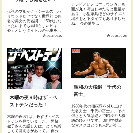
テレビといえばブラウン管、画
面が丸く湾曲しやたらと重量が
伝説のブルック・シールズ、ハ
あり、小型家具ほどのサイズの
リウッドだけでなく世界的に有
場所をとるタイプもありました
名で美女の代名詞、「50代にな
ね。 今の薄型...
ったいまでも素晴らしいビキニ
姿」というタイトルの記事を...
2018.09.07
2018.09.28
テレビ番組
人物
昭和の大横綱「千代の
富士」
木曜の夜９時はザ・ベ
ストテンだった！
1980年代の相撲界を盛り上げ
た名力士「千代の富士」。その
強さと人気は絶大で昭和の大横
木曜の夜9時は、必ずザ・ベス
綱のひとりです。 精悍で端正
トテンを見ていました。 黒柳
なマスクはとても人気があ...
徹子さんの話し方は、とても楽
しくて聡明さがあって。 自分