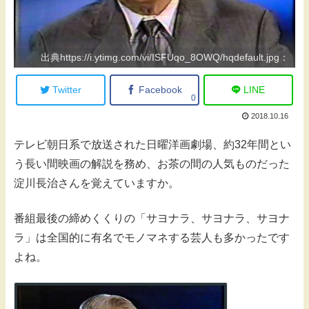
出典https://i.ytimg.com/vi/ISFUqo_8OWQ/hqdefault.jpg：
Twitter
Facebook
LINE
0
2018.10.16
テレビ朝日系で放送された日曜洋画劇場、約32年間とい
う長い間映画の解説を務め、お茶の間の人気ものだった
淀川長治さんを覚えていますか。
番組最後の締めくくりの「サヨナラ、サヨナラ、サヨナ
ラ」は全国的に有名でモノマネする芸人も多かったです
よね。