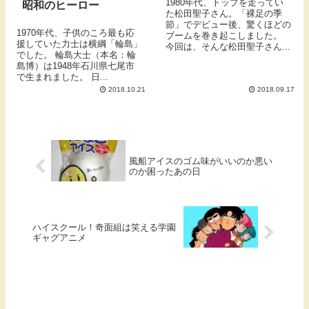
1980年代、トップを走ってい
昭和のヒーロー
た松田聖子さん。「裸足の季
節」でデビュー後、驚くほどの
1970年代、子供のころ最も応
ブームを巻き起こしました。
援していた力士は横綱「輪島」
今回は、そんな松田聖子さん...
でした。 輪島大士（本名：輪
島博）は1948年石川県七尾市
で生まれました。 日...
2018.10.21
2018.09.17
風船アイスのゴム味がいいのか悪い
のか困ったあの日
ハイスクール！奇面組は笑える学園
ギャグアニメ