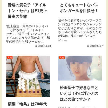
音速の貴公子「アイル
とてもキュートなバス
トン・セナ」はF1史上
ボンガールを目指せ！
最高の英雄
昭和を代表するシャンプーブラ
ンドにはエメロンやシャワラン
“史上最速・最高のF1ドライバ
などがありますが、そのなかで
ー”と評される「アイルトン・
もＣＭの可愛いモデルさんたち
セナ」。端正で甘いマスクはア
が印象に残るのが「バスボ
イドルのような人気があり、80
ン」...
年代後半からF1ブームを...
2018.11.23
2018.09.07
人物
人物
松田聖子で好きな曲と
いえば！心に浮かぶの
はどの曲ですか？
横綱「輪島」は70年代