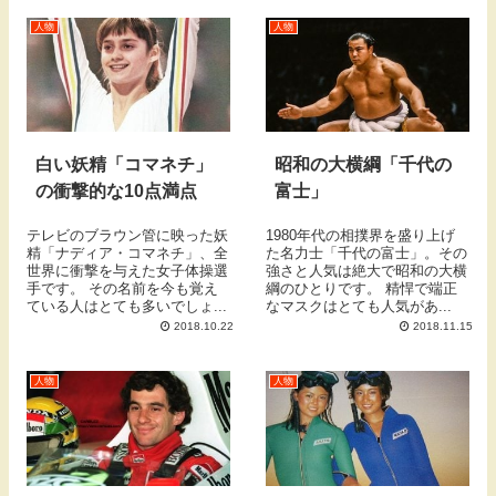
人物
人物
白い妖精「コマネチ」
昭和の大横綱「千代の
の衝撃的な10点満点
富士」
テレビのブラウン管に映った妖
1980年代の相撲界を盛り上げ
精「ナディア・コマネチ」、全
た名力士「千代の富士」。その
世界に衝撃を与えた女子体操選
強さと人気は絶大で昭和の大横
手です。 その名前を今も覚え
綱のひとりです。 精悍で端正
ている人はとても多いでしょ...
なマスクはとても人気があ...
2018.10.22
2018.11.15
人物
人物