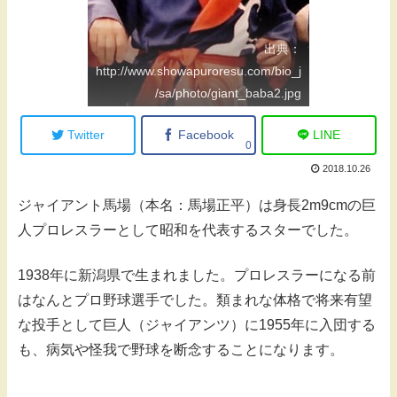
出典：
http://www.showapuroresu.com/bio_j
/sa/photo/giant_baba2.jpg
Twitter
Facebook
LINE
0
2018.10.26
ジャイアント馬場（本名：馬場正平）は身長2m9cmの巨
人プロレスラーとして昭和を代表するスターでした。
1938年に新潟県で生まれました。プロレスラーになる前
はなんとプロ野球選手でした。類まれな体格で将来有望
な投手として巨人（ジャイアンツ）に1955年に入団する
も、病気や怪我で野球を断念することになります。