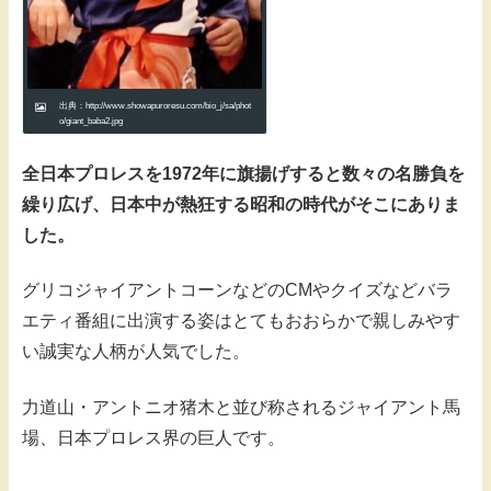
出典：http://www.showapuroresu.com/bio_j/sa/phot
o/giant_baba2.jpg
全日本プロレスを1972年に旗揚げすると数々の名勝負を
繰り広げ、日本中が熱狂する昭和の時代がそこにありま
した。
グリコジャイアントコーンなどのCMやクイズなどバラ
エティ番組に出演する姿はとてもおおらかで親しみやす
い誠実な人柄が人気でした。
力道山・アントニオ猪木と並び称されるジャイアント馬
場、日本プロレス界の巨人です。