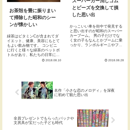
スーパーカー消しゴム
とビーズを交換して損
お茶殻を畳に振りまい
した思い出
て掃除した昭和のシー
ンが懐かしい
かっこいい車を街中で発見する
と思い出すのが昭和のスーパー
カーブーム。 男の子だけでな
緑茶はビタミンCが含まれてダ
く女の子もなんとかブームに乗
イエット、健康、美容にもとて
っかり、ランボルギーニやフ...
もよい飲み物です。 コンビニ
に行くと様々な緑茶のペットボ
トルがあり、私たちの日常に...
2018.08.10
2018.08.28
名作「小さな恋のメロディ」を深夜
に初めて観た思い出
全員プレゼントでもらったバックや
文房具が宝だった子ども時代