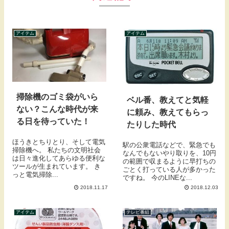
アイテム
アイテム
掃除機のゴミ袋がいら
ベル番、教えてと気軽
ない？こんな時代が来
に頼み、教えてもらっ
る日を待っていた！
たりした時代
ほうきとちりとり、そして電気
駅の公衆電話などで、緊急でも
掃除機へ。 私たちの文明社会
なんでもないやり取りを、10円
は日々進化してあらゆる便利な
の範囲で収まるように早打ちの
ツールが生まれています。 き
ごとく打っている人が多かった
っと電気掃除...
ですね。 今のLINEな...
2018.11.17
2018.12.03
アイテム
テレビ番組