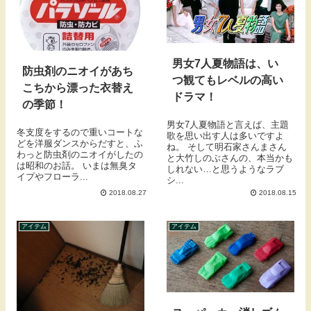
男女7人夏物語は、い
防虫剤のニオイがあち
つ観てもレベルの高い
こちから漂った衣替え
ドラマ！
の季節！
男女7人夏物語と言えば、主題
冬支度をするので重いコートな
歌を思い出す人は多いですよ
どを洋服ダンスからだすと、ふ
ね。 そして明石家さんまさん
わっと防虫剤のニオイがしたの
と大竹しのぶさんの、本当かも
は昭和のお話。 いまは無臭タ
しれない…と思うようなラブ
イプやフローラ...
シ...
2018.08.27
2018.08.15
アイテム
アイテム