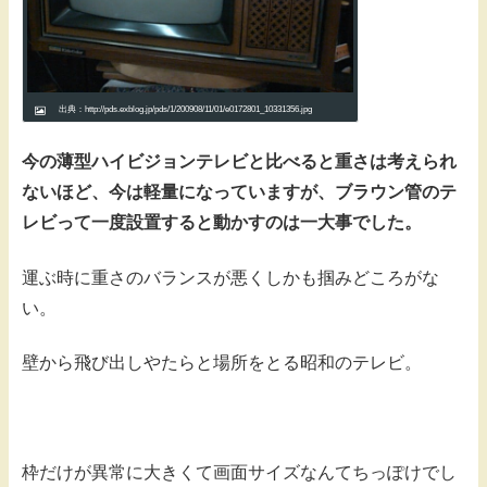
出典：http://pds.exblog.jp/pds/1/200908/11/01/e0172801_10331356.jpg
今の薄型ハイビジョンテレビと比べると重さは考えられ
ないほど、今は軽量になっていますが、ブラウン管のテ
レビって一度設置すると動かすのは一大事でした。
運ぶ時に重さのバランスが悪くしかも掴みどころがな
い。
壁から飛び出しやたらと場所をとる昭和のテレビ。
枠だけが異常に大きくて画面サイズなんてちっぽけでし