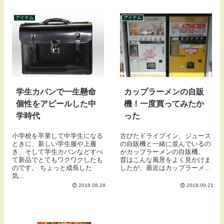
アイテム
アイテム
学生カバンで一生懸命
カップラーメンの自販
個性をアピールした中
機！一度買ってみたか
学時代
った
小学校を卒業して中学生になる
古びたドライブイン、ジュース
ときに、新しい学生服や上履
の自販機と一緒に並んでいるの
き、そして学生カバンなどすべ
がカップラーメンの自販機。
て新品でとてもワクワクしたも
昔はこんな風景をよく見かけま
のです。 ちょっと成長した
したが、最近はカップラーメ...
気...
2018.08.28
2018.09.21