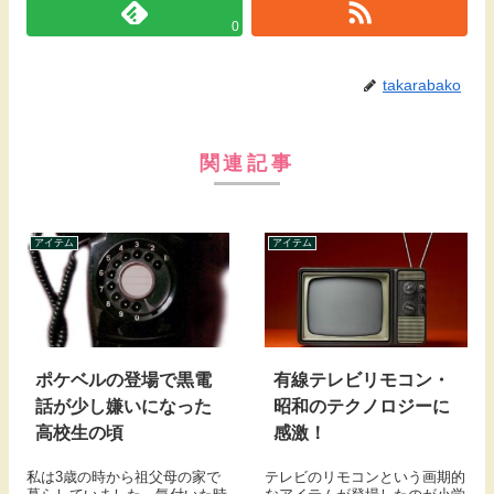
0
takarabako
関連記事
アイテム
アイテム
ポケベルの登場で黒電
有線テレビリモコン・
話が少し嫌いになった
昭和のテクノロジーに
高校生の頃
感激！
私は3歳の時から祖父母の家で
テレビのリモコンという画期的