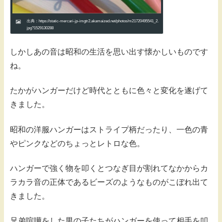
出典：https://static-mercari-jp-imgtr2.akamaized.net/photos/m21720495541_2.
jpg?1529130288
しかしあの音は昭和の生活を思い出す懐かしいものです
ね。
たかがハンガーだけど時代とともに色々と変化を遂げて
きました。
昭和の洋服ハンガーはストライプ柄だったり、一色の青
やピンクなどのちょっとレトロな色。
ハンガーで強く物を叩くとつなぎ目が割れてなかからカ
ラカラ音の正体であるビーズのようなものがこぼれ出て
きました。
兄弟喧嘩をした男の子たちがハンガーを使って相手を叩