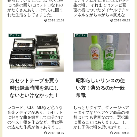
暮らしていました。気付いた時
なアイテムが登場したのが小学
には身の回りにはレトロなもの
生の頃。 それまではテレビ画
がたくさんあり、それらに囲ま
面の横についたダイヤルでチャ
れた生活をしてきました。 ...
ンネルをがちゃがちゃ変えな...
2018.12.02
2018.08.22
アイテム
アイテム
カセットテープを買う
昭和らしいリンスの使
時は録画時間を気にし
い方！薄めるのが一般
ないといけなかった！
常識
レコード、CD、MDなど色々な
しっとりタイプ、ダメージヘア
音楽メディアがあり、カセット
ータイプなどヘアケア商品の種
に好きな曲を録音して自分だけ
類はとても豊富なので、選択肢
のベスト盤を作るなど、昔は手
に困ることはありません。 し
の込んだ作業が色々ありまし...
かし子供の頃を思い出すと、...
2018.10.07
2018.09.03