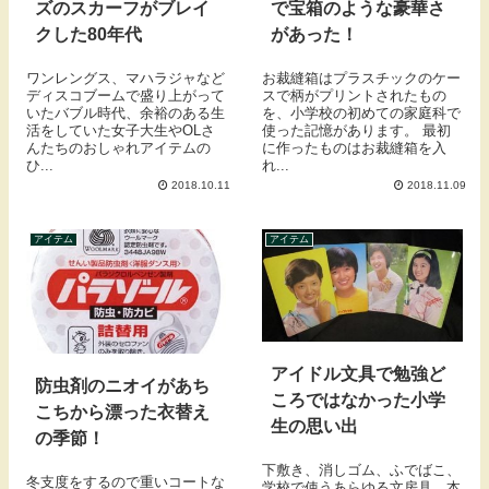
ズのスカーフがブレイ
で宝箱のような豪華さ
クした80年代
があった！
ワンレングス、マハラジャなど
お裁縫箱はプラスチックのケー
ディスコブームで盛り上がって
スで柄がプリントされたもの
いたバブル時代、余裕のある生
を、小学校の初めての家庭科で
活をしていた女子大生やOLさ
使った記憶があります。 最初
んたちのおしゃれアイテムの
に作ったものはお裁縫箱を入
ひ...
れ...
2018.10.11
2018.11.09
アイテム
アイテム
アイドル文具で勉強ど
防虫剤のニオイがあち
ころではなかった小学
こちから漂った衣替え
生の思い出
の季節！
下敷き、消しゴム、ふでばこ、
冬支度をするので重いコートな
学校で使うあらゆる文房具、本