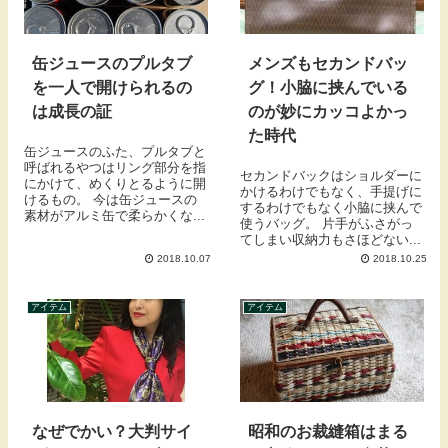
缶ジュースのプルタブ
メンズもセカンドバッ
を一人で開けられるの
グ！小脇に挟んでいる
は成長の証
のが妙にカッコよかっ
た時代
缶ジュースのふた、プルタブと
呼ばれるやつはリング部分を指
セカンドバックはショルダーに
にかけて、めくりとるように開
かけるわけでもなく、手提げに
けるもの。 今は缶ジュースの
するわけでもなく小脇に挟んで
素材がアルミ缶で柔らかくな...
使うバッグ。 片手がふさがっ
てしまい収納力もさほどない...
2018.10.07
2018.10.25
アイテム
アイテム
なぜでかい？大判サイ
昭和のお裁縫箱はまる