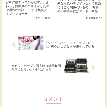
どを洋服ダンスからだすと、ふ
来なら色やデザインなんて勉強
わっと防虫剤のニオイがしたの
には全く関係ないもの。 昭和
は昭和のお話。 いまは無臭タ
の小学生時代はアイドル商品...
イプやフローラ...
2018.08.27
2018.08.17
「グッド・バイ・マイ・ラブ」に
は、爽やかな切なさが綴られている
カセットテープを買う時は録画時間
を気にしないといけなかった！
コメント