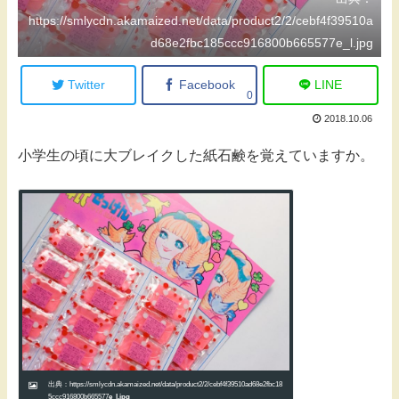
https://smlycdn.akamaized.net/data/product2/2/cebf4f39510a
d68e2fbc185ccc916800b665577e_l.jpg
Twitter
Facebook
LINE
0
2018.10.06
小学生の頃に大ブレイクした紙石鹸を覚えていますか。
出典：https://smlycdn.akamaized.net/data/product2/2/cebf4f39510ad68e2fbc18
5ccc916800b665577
e_l.jpg