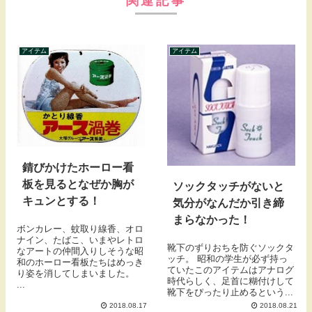
関連記事
アイテム
アイテム
錆びかけたホーロー看
板を見るとなぜか胸が
ソックタッチがないと
キュンとする！
気分がなんだか引き締
まらなかった！
ボンカレー、蚊取り線香、オロ
ナイン、たばこ、いまやレトロ
靴下のずりおちを防ぐソックタ
なアートの仲間入りしそうな昭
ッチ。 昭和の学生が必ず持っ
和のホーロー看板たちはめっき
ていたこのアイテムはアナログ
り姿を消してしまいました。
時代らしく、足首に糊付けして
...
靴下をぴったり止めるという...
2018.08.17
2018.08.21