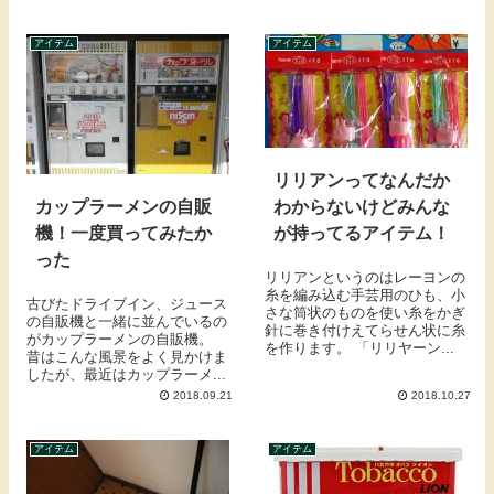
アイテム
アイテム
リリアンってなんだか
わからないけどみんな
カップラーメンの自販
が持ってるアイテム！
機！一度買ってみたか
った
リリアンというのはレーヨンの
糸を編み込む手芸用のひも、小
古びたドライブイン、ジュース
さな筒状のものを使い糸をかぎ
の自販機と一緒に並んでいるの
針に巻き付けえてらせん状に糸
がカップラーメンの自販機。
を作ります。 「リリヤーン...
昔はこんな風景をよく見かけま
したが、最近はカップラーメ...
2018.09.21
2018.10.27
アイテム
アイテム