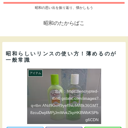
昭和の思い出を振り返り、懐かしもう
昭和のたからばこ
昭和らしいリンスの使い方！薄めるのが
一般常識
アイテム
出典：https://encrypted-
tbn0.gstatic.com/images?
q=tbn:ANd9GcR9yef9sL5MBk36GMT
8zcuDwj4MPjJmWvkZkpHKBWbKSPb
g6CDN