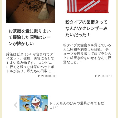
粉タイプの歯磨きって
なんだかクレンザーみ
お茶殻を畳に振りまい
たいだった！
て掃除した昭和のシー
ンが懐かしい
粉タイプの歯磨きを覚えている
人は昭和を満喫した証拠。 チ
ューブを絞り出して歯ブラシの
緑茶はビタミンCが含まれてダ
上に歯磨き粉をのせるなんて邪
イエット、健康、美容にもとて
道なこと。 ...
もよい飲み物です。 コンビニ
に行くと様々な緑茶のペットボ
トルがあり、私たちの日常に...
2018.08.10
2018.10.19
ドラえもんのひみつ道具が今でも欲
しい！