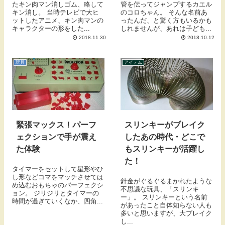
たキン肉マン消しゴム、略して
管を伝ってジャンプするカエル
キン消し。 当時テレビで大ヒ
のコロちゃん。 そんな名前あ
ットしたアニメ、キン肉マンの
ったんだ、と驚く方もいるかも
キャラクターの形をした...
しれませんが、あれは子ども...
2018.11.30
2018.10.12
玩具
アイテム
緊張マックス！パーフ
スリンキーがブレイク
ェクションで手が震え
したあの時代・どこで
た体験
もスリンキーが活躍し
た！
タイマーをセットして星形やひ
し形などコマをマッチさせては
針金がぐるぐるまかれたような
め込むおもちゃのパーフェクシ
不思議な玩具、「スリンキ
ョン。 ジリジリとタイマーの
ー」。 スリンキーという名前
時間が過ぎていくなか、四角...
があったこと自体知らない人も
多いと思いますが、大ブレイク
し...