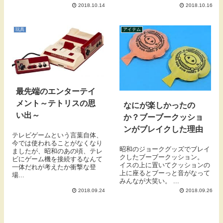
2018.10.14
2018.10.16
玩具
アイテム
最先端のエンターテイ
メント～テトリスの思
なにが楽しかったの
い出～
か？ブーブークッショ
ンがブレイクした理由
テレビゲームという言葉自体、
今では使われることがなくなり
昭和のジョークグッズでブレイ
ましたが、昭和のあの頃、テレ
クしたブーブークッション。
ビにゲーム機を接続するなんて
イスの上に置いてクッションの
一体だれが考えたか衝撃な登
上に座るとブーっと音がなって
場...
みんなが大笑い。 ...
2018.09.24
2018.09.26