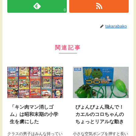
0
takarabako
関連記事
玩具
玩具
「キン肉マン消しゴ
ぴょんぴょん飛んで！
ム」は昭和末期の小学
カエルのコロちゃんの
生を虜にした
ちょっとリアルな動き
クラスの男子はみんな持ってい
小さな空気ポンプを押すと長い