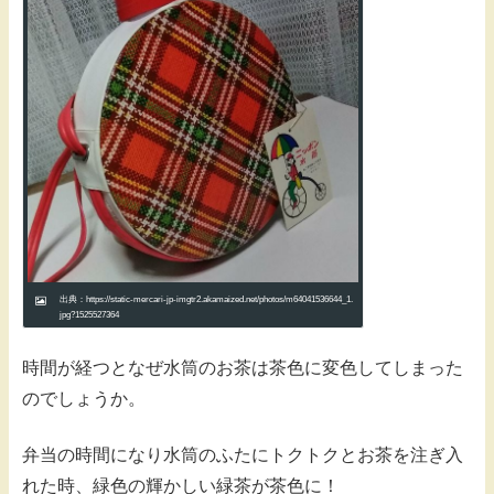
出典：https://static-mercari-jp-imgtr2.akamaized.net/photos/m64041536644_1.
jpg?1525527364
時間が経つとなぜ水筒のお茶は茶色に変色してしまった
のでしょうか。
弁当の時間になり水筒のふたにトクトクとお茶を注ぎ入
れた時、緑色の輝かしい緑茶が茶色に！