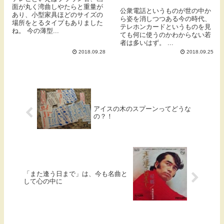
面が丸く湾曲しやたらと重量が
公衆電話というものが世の中か
あり、小型家具ほどのサイズの
ら姿を消しつつある今の時代、
場所をとるタイプもありました
テレホンカードというものを見
ね。 今の薄型...
ても何に使うのかわからない若
者は多いはず。 ...
2018.09.28
2018.09.25
アイスの木のスプーンってどうな
の？！
「また逢う日まで」は、今も名曲と
して心の中に