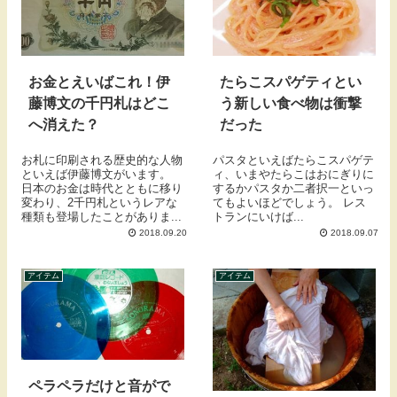
お金とえいばこれ！伊
たらこスパゲティとい
藤博文の千円札はどこ
う新しい食べ物は衝撃
へ消えた？
だった
お札に印刷される歴史的な人物
パスタといえばたらこスパゲテ
といえば伊藤博文がいます。
ィ、いまやたらこはおにぎりに
日本のお金は時代とともに移り
するかパスタか二者択一といっ
変わり、2千円札というレアな
てもよいほどでしょう。 レス
種類も登場したことがありま...
トランにいけば...
2018.09.20
2018.09.07
アイテム
アイテム
ペラペラだけと音がで