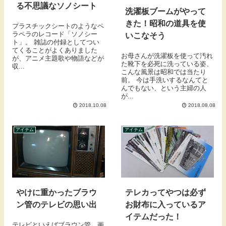
る不思議なソノシート
洗濯板ブームがやって
きた！昭和の道具を使
プラスチックシートのようなペ
ラペラのレコード「ソノシー
いこなそう
ト」。 雑誌の付録としてつい
てくることがよくありました
お母さんが洗濯板を使って汚れ
が、アニメ主題歌や物語などが
た靴下を必死に洗っている姿、
収...
こんな風景は昭和では当たり
前。 今は手洗いするなんてと
んでもない、という主婦の人
が...
2018.10.08
2018.08.08
アイテム
アイテム
やけに重かったブラウ
テレカってやつは必ず
ン管のテレビの思い出
お財布に入っているア
イテムだった！
テレビといえばブラウン管、画