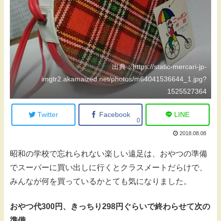
出典：https://static-mercari-jp-
imgtr2.akamaized.net/photos/m64041536644_1.jpg?
1525527364
Twitter
Facebook
LINE
0
2018.08.08
昭和の学校で忘れられない楽しい遠足は、おやつの準備
でスーパーに買い出しに行くとクラスメートだらけで、
みんなが何を買っているかとても気になりました。
おやつ代300円、きっちり298円ぐらいで終わらせて次の
準備。