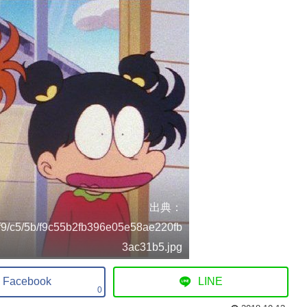
出典：
ls/f9/c5/5b/f9c55b2fb396e05e58ae220fb
3ac31b5.jpg
Facebook
LINE
0