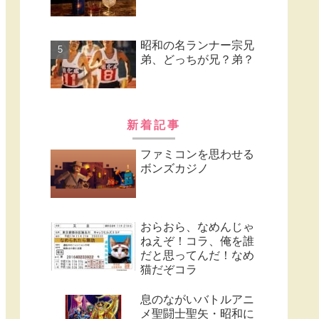
昭和の名ランナー宗兄
弟、どっちが兄？弟？
新着記事
ファミコンを思わせる
ボンズカジノ
おらおら、なめんじゃ
ねえぞ！コラ、俺を誰
だと思ってんだ！なめ
猫だぞコラ
息のながいバトルアニ
メ聖闘士聖矢・昭和に