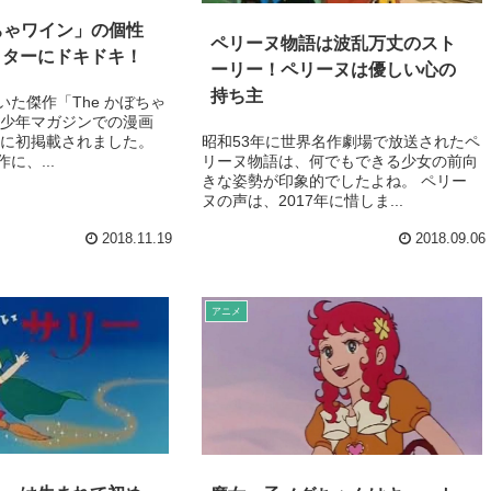
ぼちゃワイン」の個性
ペリーヌ物語は波乱万丈のスト
クターにドキドキ！
ーリー！ペリーヌは優しい心の
持ち主
た傑作「The かぼちゃ
刊少年マガジンでの漫画
1年に初掲載されました。
昭和53年に世界名作劇場で放送されたペ
に、...
リーヌ物語は、何でもできる少女の前向
きな姿勢が印象的でしたよね。 ペリー
ヌの声は、2017年に惜しま...
2018.11.19
2018.09.06
アニメ