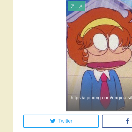
アニメ
https://i.pinimg.com/origina
Twitter