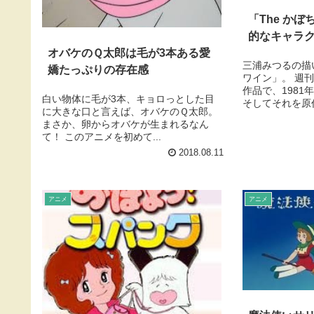
「The か
的なキャラ
オバケのＱ太郎は毛が3本ある愛
三浦みつるの描い
嬌たっぷりの存在感
ワイン」。 週
作品で、198
白い物体に毛が3本、キョロっとした目
そしてそれを原作
に大きな口と言えば、オバケのＱ太郎。
まさか、卵からオバケが生まれるなん
て！ このアニメを初めて...
2018.08.11
アニメ
アニメ