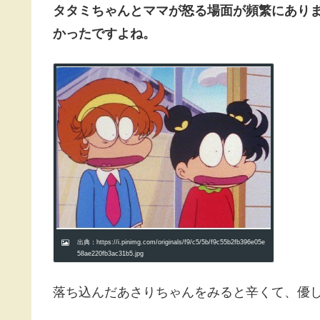
タタミちゃんとママが怒る場面が頻繁にあり
かったですよね。
出典：https://i.pinimg.com/originals/f9/c5/5b/f9c55b2fb396e05e
58ae220fb3ac31b5.jpg
落ち込んだあさりちゃんをみると辛くて、優