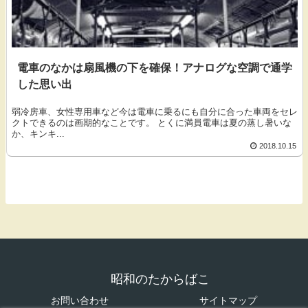
電車のなかは扇風機の下を確保！アナログな空調で通学
した思い出
弱冷房車、女性専用車など今は電車に乗るにも自分に合った車両をセレ
クトできるのは画期的なことです。 とくに満員電車は夏の蒸し暑いな
か、キンキ...
2018.10.15
昭和のたからばこ
お問い合わせ
サイトマップ