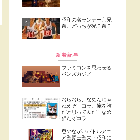
昭和の名ランナー宗兄
弟、どっちが兄？弟？
新着記事
ファミコンを思わせる
ボンズカジノ
おらおら、なめんじゃ
ねえぞ！コラ、俺を誰
だと思ってんだ！なめ
猫だぞコラ
息のながいバトルアニ
メ聖闘士聖矢・昭和に