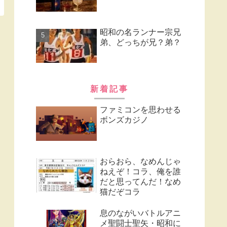
昭和の名ランナー宗兄
弟、どっちが兄？弟？
新着記事
ファミコンを思わせる
ボンズカジノ
おらおら、なめんじゃ
ねえぞ！コラ、俺を誰
だと思ってんだ！なめ
猫だぞコラ
息のながいバトルアニ
メ聖闘士聖矢・昭和に