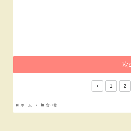
次
1
2
ホーム
食べ物