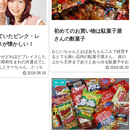
初めてのお買い物は駄菓子屋
っていたピンク・レ
さんの麩菓子
スが懐かしい！
おじいちゃんとおばあちゃん二人で経営す
るとても狭い店内の駄菓子屋さん。 床の
ーがどれほどブレイクした
上から天井までありとあらゆる駄菓子やお
は昭和生まれの共通点でし
もちゃがぶら下がっていま...
ゃんとケーちゃん、どっち
2018.08.20
の大きな...
2018.08.18
食べ物