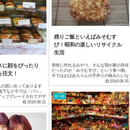
残りご飯といえばみそむす
び！昭和の楽しいリサイクル
生活
スに顔をぴったり
簡単に作れるおやつ、そんな我が家の存在
だったのが「みそむすび」という食べ物。
を注文！
今ではおばあちゃんの手作りの味みたいな
貴重な存在になっていま...
2018.08.25
んの思い出ってあります
パ地下など今では「パン」
アップグレードされてデザ
食べ物
リティが高...
2018.08.21