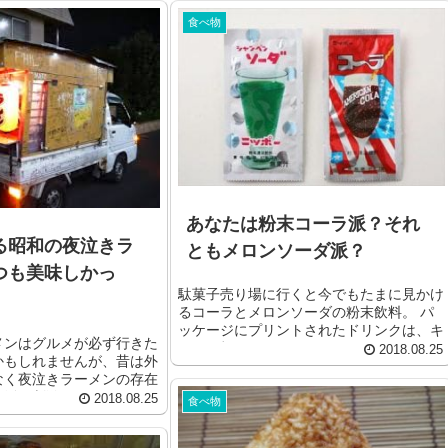
食べ物
あなたは粉末コーラ派？それ
る昭和の夜泣きラ
ともメロンソーダ派？
つも美味しかっ
駄菓子売り場に行くと今でもたまに見かけ
るコーラとメロンソーダの粉末飲料。 パ
ッケージにプリントされたドリンクは、キ
メンはグルメが必ず行きた
ラキラ輝いて...
2018.08.25
かもしれませんが、昔は外
なく夜泣きラーメンの存在
活の刺激。...
2018.08.25
食べ物