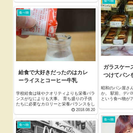
食べ物
食べ物
ガラスケー
給食で大好きだったのはカレ
つけてパン
ーライスとコーヒー牛乳
昭和のパン屋さ
か。 駅前、デ
学校給食は味やクオリティよりも栄養バラ
という食べ物が
ンスがなによりも大事。 育ち盛りの子供
ートのようにクオ
たちに必要なカロリーと栄養バランスをし
っかり補給してくれる学校...
2018.08.20
食べ物
食べ物