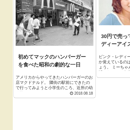
30円で売
ディーアイ
初めてマックのハンバーガー
ピンク・レディ
か覚えているの
を食べた昭和の劇的な一日
ょう。 ミーち
派になるかは人生
アメリカからやってきたハンバーガーのお
店マクドナルド。 隣街の駅前にできたの
で行ってみようと小学生のころ、近所の幼
馴染と一緒にマックデビュ...
2018.08.18