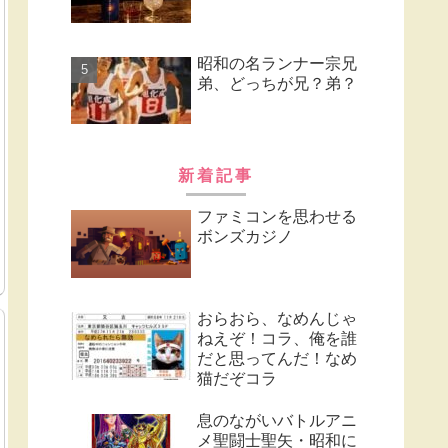
昭和の名ランナー宗兄
弟、どっちが兄？弟？
新着記事
ファミコンを思わせる
ボンズカジノ
おらおら、なめんじゃ
ねえぞ！コラ、俺を誰
だと思ってんだ！なめ
猫だぞコラ
息のながいバトルアニ
メ聖闘士聖矢・昭和に