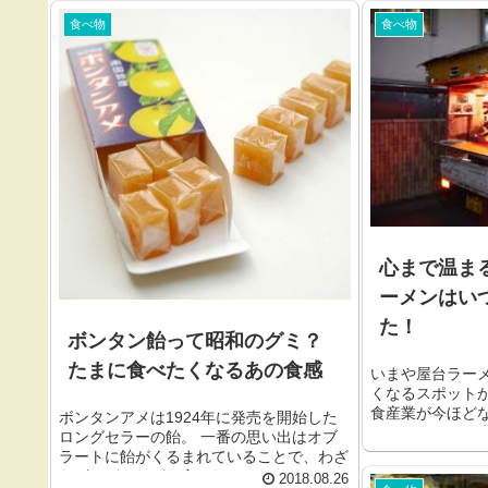
食べ物
食べ物
心まで温ま
ーメンはい
た！
ボンタン飴って昭和のグミ？
たまに食べたくなるあの食感
いまや屋台ラー
くなるスポット
食産業が今ほど
ボンタンアメは1924年に発売を開始した
はちょっとした生
ロングセラーの飴。 一番の思い出はオブ
ラートに飴がくるまれていることで、わざ
わざはがしながら食べた...
2018.08.26